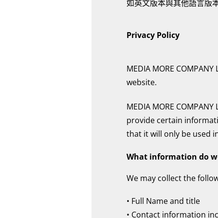
如英文版本與其他語言版
Privacy Policy
MEDIA MORE COMPANY LIMI
website.
MEDIA MORE COMPANY LIMI
provide certain informat
that it will only be used 
What information do we
We may collect the follo
•
Full Name and title
•
Contact information inc