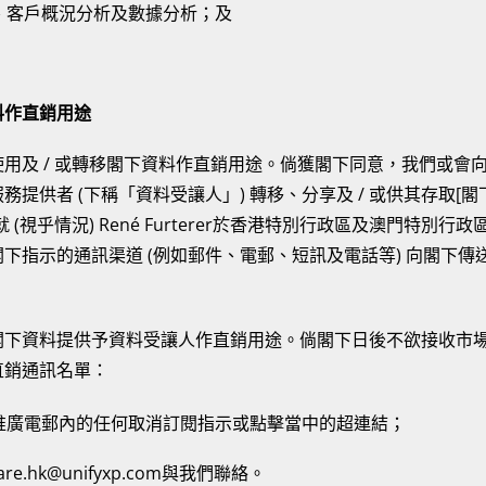
究、客戶概況分析及數據分析；及
。
料作直銷用途
用及 / 或轉移閣下資料作直銷用途。倘獲閣下同意，我們或會
提供者 (下稱「資料受讓人」) 轉移、分享及 / 或供其存取[
(視乎情況) René Furterer於香港特別行政區及澳門特別
下指示的通訊渠道 (例如郵件、電郵、短訊及電話等) 向閣下
閣下資料提供予資料受讓人作直銷用途。倘閣下日後不欲接收市
直銷通訊名單：
場推廣電郵內的任何取消訂閱指示或點擊當中的超連結；
are.hk@unifyxp.com與我們聯絡。