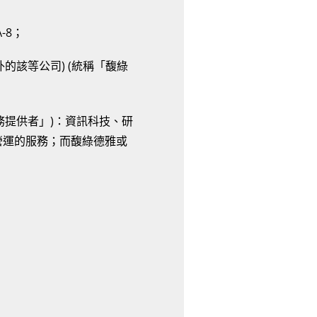
-8；
的該等公司) (統稱「馥綠
務提供者」)：資訊科技、研
營運的服務；而馥綠德雅或