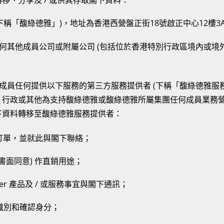
移、分享及 / 或供其存取閣下資料：
(下稱「馥綠德雅」)，地址為香港西營盤正街18號啟正中心12樓3A
任何其他成員公司或附屬公司 (包括位於香港特別行政區境內或境外
團成員任何提供以下服務的第三方服務提供者 (下稱「馥綠德雅服
、行政或其他為支持馥綠德雅或馥綠德雅所屬集團任何成員業務
下資料轉移至馥綠德雅服務提供者：
上訂單，並就此與閣下聯絡；
何書面同意) 作直銷用途；
terer 產品及 / 或服務事宜與閣下通訊；
而識別和確認身分；