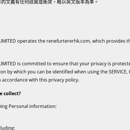
本的文義有任何歧異或衝突，概以英文版本為準。
TED operates the renefurtererhk.com, which provides the
TED is committed to ensure that your privacy is protecte
ion by which you can be identified when using the SERVICE,
in accordance with this privacy policy.
 collect?
wing Personal information:
luding: