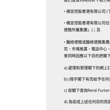
我們或會同時向以下各方轉
• 橘宜控股香港有限公司 
• 橘宜控股香港有限公司
德雅所屬集團」)；及
• 馥綠德雅或馥綠德雅集
究、市場推廣、電話中心
會同時因應以下目的把閣
a) 處理和管理閣下的網
b) (視乎閣下有否給予任
c) 就閣下查詢René Fur
d) 為促成上述任何目的