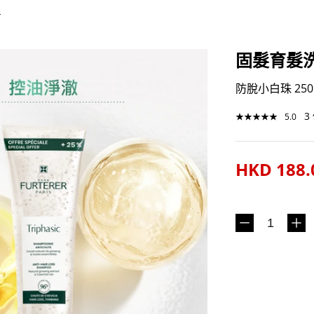
L
固髮育髮洗
防脫小白珠 250
3
★
★
★
★
★
5.0
HKD 188.