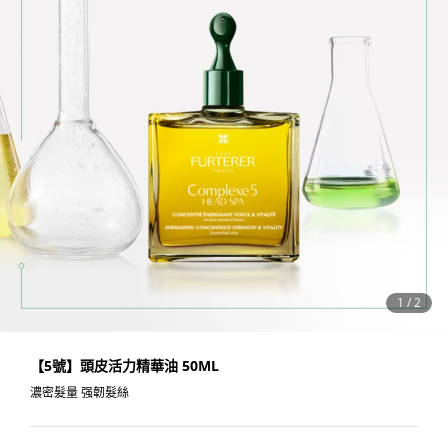
1
/
2
【5號】頭皮活力精華油 50ML
濃密髮量 强韌髮絲